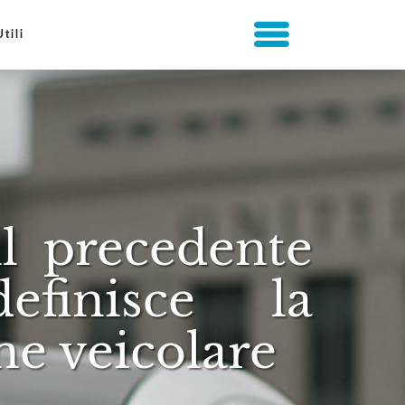
Utili
l precedente
efinisce la
ne veicolare