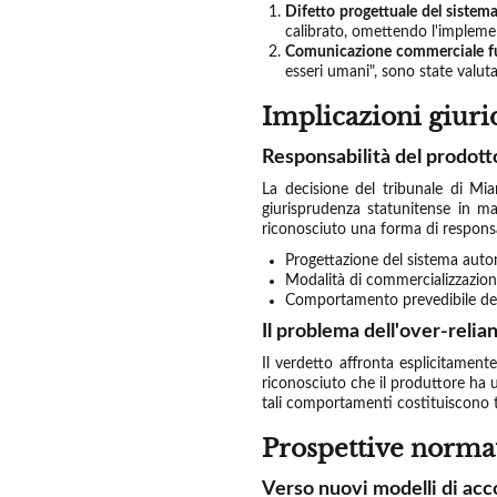
Difetto progettuale del sistem
calibrato, omettendo l'implement
Comunicazione commerciale f
esseri umani", sono state valut
Implicazioni giuri
Responsabilità del prodot
La decisione del tribunale di Miam
giurisprudenza statunitense in mat
riconosciuto una forma di responsa
Progettazione del sistema auto
Modalità di commercializzazio
Comportamento prevedibile dell'
Il problema dell'over-relia
Il verdetto affronta esplicitament
riconosciuto che il produttore ha 
tali comportamenti costituiscono 
Prospettive normat
Verso nuovi modelli di acc