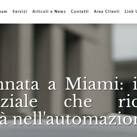
Team
Servizi
Articoli e News
Contatti
Area Clienti
Link 
nnata a Miami: i
enziale che rid
tà nell'automazio