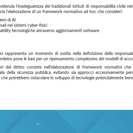
denzia l'inadeguatezza dei tradizionali istituti di responsabilità civile nel d
aria l'elaborazione di un framework normativo ad hoc che consideri:
temi di AI
ali nei sistemi cyber-fisici
pability tecnologiche attraverso aggiornamenti software
 rappresenta un momento di svolta nella definizione della responsabilità
verdetto pone le basi per un ripensamento complessivo dei modelli di accou
tori del diritto consiste nell'elaborazione di framework normativi che
tela della sicurezza pubblica, evitando sia approcci eccessivamente pe
 che potrebbero ostacolare lo sviluppo di tecnologie potenzialmente benefi
">