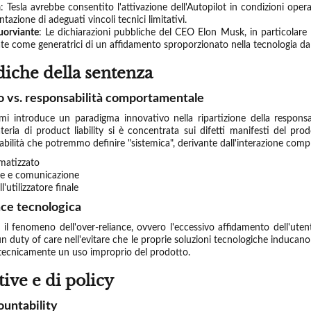
a
: Tesla avrebbe consentito l'attivazione dell'Autopilot in condizioni oper
azione di adeguati vincoli tecnici limitativi.
uorviante
: Le dichiarazioni pubbliche del CEO Elon Musk, in particolare 
ate come generatrici di un affidamento sproporzionato nella tecnologia da pa
diche della sentenza
to vs. responsabilità comportamentale
i introduce un paradigma innovativo nella ripartizione della responsabil
eria di product liability si è concentrata sui difetti manifesti del prod
bilità che potremmo definire "sistemica", derivante dall'interazione compl
matizzato
ne e comunicazione
utilizzatore finale
nce tecnologica
e il fenomeno dell'over-reliance, ovvero l'eccessivo affidamento dell'uten
un duty of care nell'evitare che le proprie soluzioni tecnologiche inducan
tecnicamente un uso improprio del prodotto.
ive e di policy
ountability