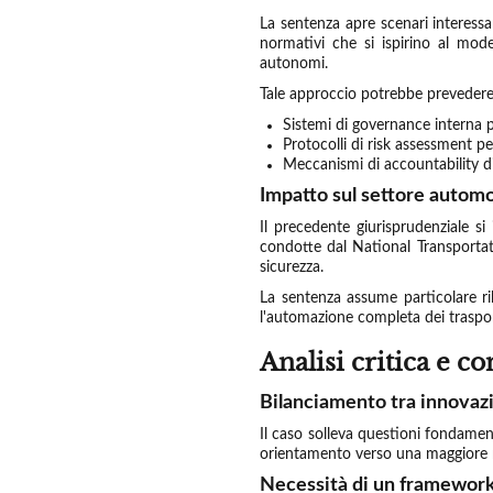
La sentenza apre scenari interessant
normativi che si ispirino al mod
autonomi.
Tale approccio potrebbe prevedere
Sistemi di governance interna p
Protocolli di risk assessment per
Meccanismi di accountability di
Impatto sul settore autom
Il precedente giurisprudenziale s
condotte dal National Transportat
sicurezza.
La sentenza assume particolare ril
l'automazione completa dei traspor
Analisi critica e 
Bilanciamento tra innovaz
Il caso solleva questioni fondament
orientamento verso una maggiore r
Necessità di un framework