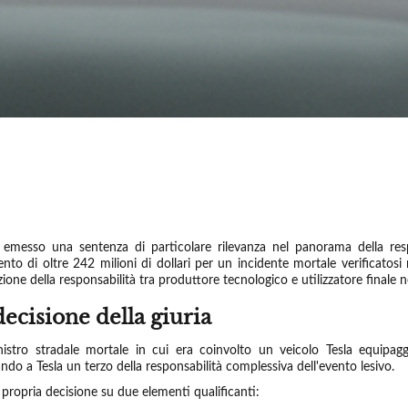
 emesso una sentenza di particolare rilevanza nel panorama della respon
to di oltre 242 milioni di dollari per un incidente mortale verificatosi
azione della responsabilità tra produttore tecnologico e utilizzatore fina
ecisione della giuria
nistro stradale mortale in cui era coinvolto un veicolo Tesla equipagg
do a Tesla un terzo della responsabilità complessiva dell'evento lesivo.
a propria decisione su due elementi qualificanti: