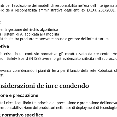
i per l'evoluzione dei modelli di responsabilità nell'era dell'intelligenza 
ello della responsabilità amministrativa degli enti ex D.Lgs. 231/2001
:
er la gestione del rischio algoritmico
 i sistemi di AI applicata alla mobilità
stribuita tra produttore, software house e gestore dell'infrastruttura
otive
i inserisce in un contesto normativo già caratterizzato da crescente att
ion Safety Board (NTSB) avevano già evidenziato criticità nell'approcci
evanza considerando i piani di Tesla per il lancio della rete Robotaxi, 
ti.
considerazioni de iure condendo
ione e precauzione
ali circa l'equilibrio tra principio di precauzione e promozione dell'innov
esponsabilizzazione dei produttori nella fase di deployment di tecnolog
 normativo specifico