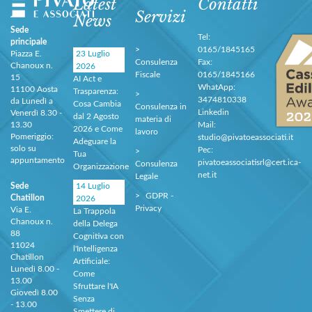
Latest
Contatti
Servizi
News
Sede
Tel:
principale
0165/1845165
Piazza E.
23 Luglio
Consulenza
Fax:
Chanoux n.
2026
Fiscale
0165/1845166
15
AI Act e
WhatApp:
11100 Aosta
Trasparenza:
3474810338
da Lunedì a
Cosa Cambia
Consulenza in
Linkedin
Venerdì 8.30 -
dal 2 Agosto
materia di
13.30
Mail:
2026 e Come
lavoro
Pomeriggio:
studio@pivatoeassociati.it
Adeguare la
solo su
Pec:
Tua
appuntamento
pivatoeassociatisrl@cert.ica-
Consulenza
Organizzazione
net.it
Legale
Sede
14 Luglio
GDPR -
Chatillon
2026
Privacy
Via E.
La Trappola
Chanoux n.
della Delega
88
Cognitiva con
11024
l'Intelligenza
Chatillon
Artificiale:
Lunedì 8.00 -
Come
13.00
Sfruttare l'IA
Giovedì 8.00
Senza
- 13.00
Smettere di